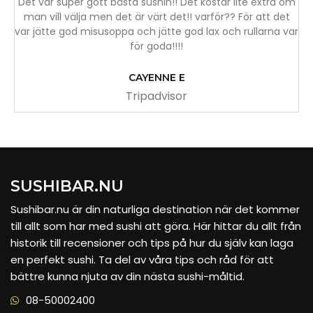
Det var super gott bästa sushin!! Det kostar lite extra om
man vill välja men det är värt det!! varför?? För att det
var jätte god misusoppa och jätte god lax och rullarna var
för goda!!!!
CAYENNE E
Tripadvisor
SUSHIBAR.NU
Sushibar.nu är din naturliga destination när det kommer
till allt som har med sushi att göra. Här hittar du allt från
historik till recensioner och tips på hur du själv kan laga
en perfekt sushi. Ta del av våra tips och råd för att
bättre kunna njuta av din nästa sushi-måltid.
08-50002400