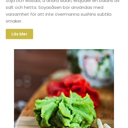
Soja och wasabi, å andra sidan, erbjuder en balans av
salt och hetta. Soyasåsen bör användas med
varsamhet för att inte övermanna sushins subtila
smaker.
Läs Mer