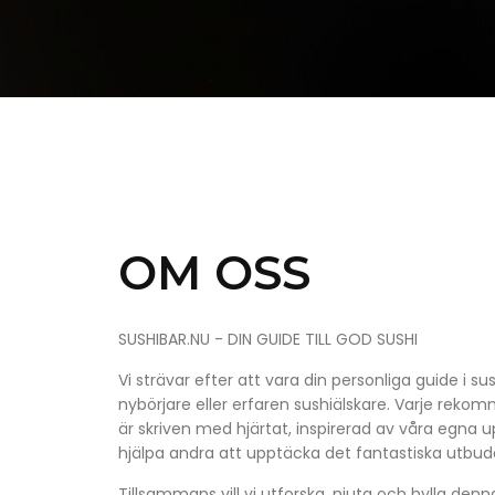
OM OSS
SUSHIBAR.NU - DIN GUIDE TILL GOD SUSHI
Vi strävar efter att vara din personliga guide i s
nybörjare eller erfaren sushiälskare. Varje reko
är skriven med hjärtat, inspirerad av våra egna 
hjälpa andra att upptäcka det fantastiska utbude
Tillsammans vill vi utforska, njuta och hylla den