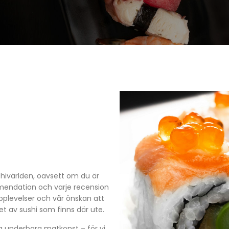
ushivärlden, oavsett om du är
mmendation och varje recension
upplevelser och vår önskan att
t av sushi som finns där ute.
na underbara matkonst – för vi