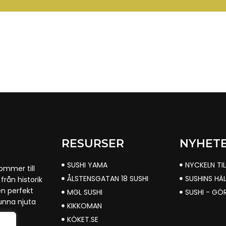
RESURSER
NYHET
SUSHI YAMA
NYCKELN TI
kommer till
ÅLSTENSGATAN 18 SUSHI
SUSHINS HÄ
från historik
en perfekt
MGL SUSHI
SUSHI - GÖ
kunna njuta
KIKKOMAN
KÖKET.SE